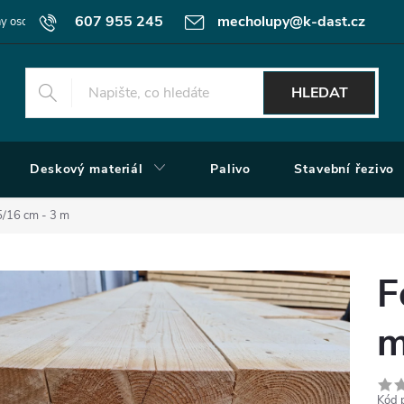
607 955 245
mecholupy@k-dast.cz
y osobních údajů
Obchodní podmínky
Moje objednávka
HLEDAT
Deskový materiál
Palivo
Stavební řezivo
5/16 cm - 3 m
F
Kód 