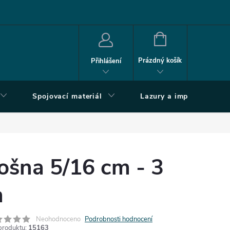
NÁKUPNÍ
KOŠÍK
Prázdný košík
Přihlášení
Spojovací materiál
Lazury a impregnace
ošna 5/16 cm - 3
m
Neohodnoceno
Podrobnosti hodnocení
produktu:
15163