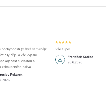
e pochybnosti (měkké vs tvrdé)k
Vše super
 pily přijel a vše vyjasnil.
František Kadlec
pokojenost s kvalitou a
28.6.2026
 zakoupeného paliva.
roslav Pekárek
7.2026