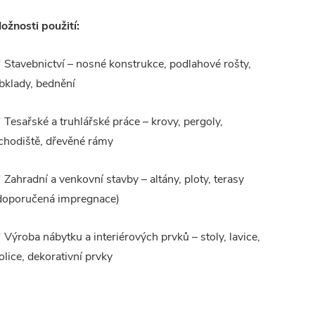
ožnosti použití:
 Stavebnictví – nosné konstrukce, podlahové rošty,
bklady, bednění
 Tesařské a truhlářské práce – krovy, pergoly,
chodiště, dřevěné rámy
 Zahradní a venkovní stavby – altány, ploty, terasy
doporučená impregnace)
 Výroba nábytku a interiérových prvků – stoly, lavice,
olice, dekorativní prvky