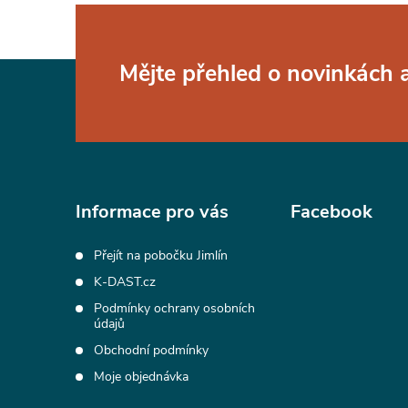
Z
Mějte přehled o novinkách
á
p
a
Informace pro vás
Facebook
t
Přejít na pobočku Jimlín
K-DAST.cz
í
Podmínky ochrany osobních
údajů
Obchodní podmínky
Moje objednávka