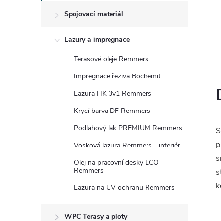
e
Spojovací materiál
l
Lazury a impregnace
Terasové oleje Remmers
Impregnace řeziva Bochemit
Lazura HK 3v1 Remmers
Krycí barva DF Remmers
Podlahový lak PREMIUM Remmers
S
p
Vosková lazura Remmers - interiér
s
Olej na pracovní desky ECO
Remmers
s
k
Lazura na UV ochranu Remmers
WPC Terasy a ploty