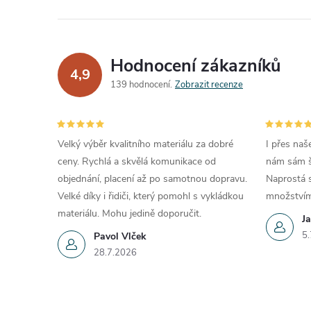
Hodnocení zákazníků
4,9
139 hodnocení
Zobrazit recenze
Velký výběr kvalitního materiálu za dobré
I přes naš
ceny. Rychlá a skvělá komunikace od
nám sám šéf
objednání, placení až po samotnou dopravu.
Naprostá s
Velké díky i řidiči, který pomohl s vykládkou
množstvím
materiálu. Mohu jedině doporučit.
Ja
5.
Pavol Vlček
28.7.2026