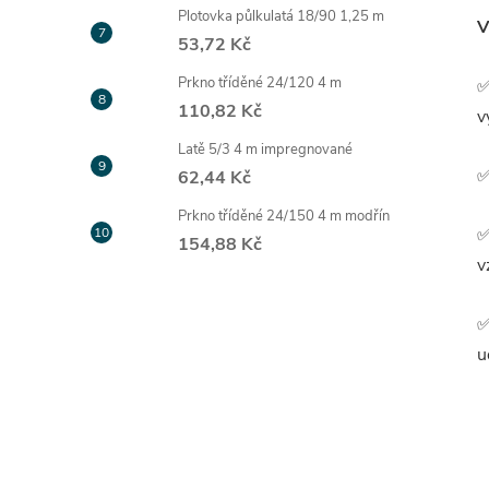
Plotovka půlkulatá 18/90 1,25 m
V
53,72 Kč
Prkno tříděné 24/120 4 m
✅
110,82 Kč
v
Latě 5/3 4 m impregnované
✅
62,44 Kč
Prkno tříděné 24/150 4 m modřín
✅
154,88 Kč
v
✅
u