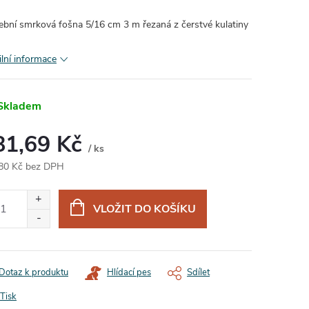
ební smrková fošna 5/16 cm 3 m řezaná z čerstvé kulatiny
ilní informace
Skladem
81,69 Kč
/ ks
80 Kč bez DPH
ná
:
VLOŽIT DO KOŠÍKU
Dotaz k produktu
Hlídací pes
Sdílet
Tisk