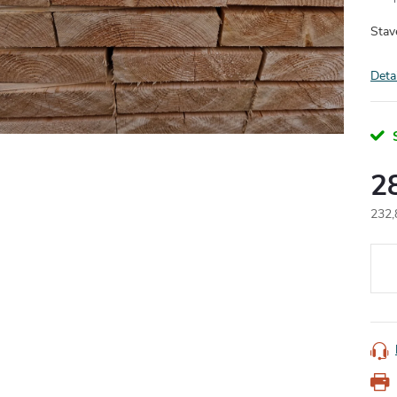
Stav
Deta
2
232,
Měr
cena