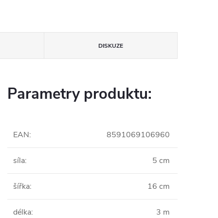
DISKUZE
Parametry produktu:
EAN
:
8591069106960
síla
:
5 cm
šířka
:
16 cm
délka
:
3 m