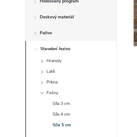
Hoblovaný program
t
Deskový materiál
r
a
Palivo
n
Stavební řezivo
Hranoly
n
Latě
í
Prkna
Fošny
p
Síla 3 cm
a
Síla 4 cm
n
Síla 5 cm