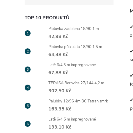
M
TOP 10 PRODUKTŮ
✔
Plotovka zaoblená 18/90 1 m
o
42,98 Kč
Plotovka půlkulatá 18/90 1,5 m
✔
64,48 Kč
s
Latě 6/4 3 m impregnované
67,88 Kč
✔
TERASA Borovice 27/144 4,2 m
(
302,50 Kč
✔
Palubky 12/96 4m BC Tatran smrk
p
163,35 Kč
Latě 6/4 5 m impregnované
133,10 Kč