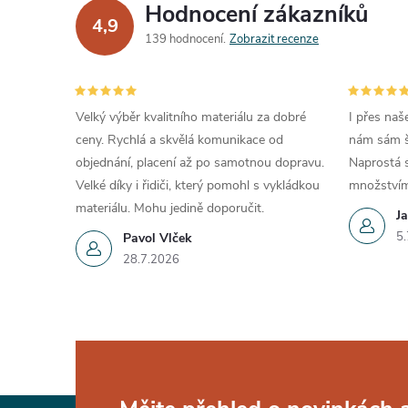
Hodnocení zákazníků
4,9
139 hodnocení
Zobrazit recenze
Velký výběr kvalitního materiálu za dobré
I přes naš
ceny. Rychlá a skvělá komunikace od
nám sám šéf
objednání, placení až po samotnou dopravu.
Naprostá s
Velké díky i řidiči, který pomohl s vykládkou
množstvím
materiálu. Mohu jedině doporučit.
Ja
5.
Pavol Vlček
28.7.2026