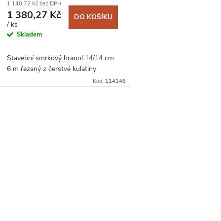
1 140,72 Kč bez DPH
1 380,27 Kč
DO KOŠÍKU
/ ks
Skladem
Stavební smrkový hranol 14/14 cm
6 m řezaný z čerstvé kulatiny
Kód:
114146
O
v
á
d