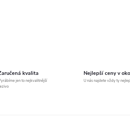
s
u
Zaručená kvalita
Nejlepší ceny v oko
yrábíme jen to nejkvalitnější
U nás najdete vždy ty nejle
ezivo