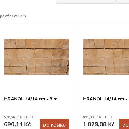
a
položek celkem
z
V
e
ý
n
p
p
s
r
p
HRANOL 14/14 cm - 3 m
HRANOL 14/14 cm - 
o
r
570,36 Kč bez DPH
891,80 Kč bez DPH
d
690,14 Kč
1 079,08 Kč
DO KOŠÍKU
DO