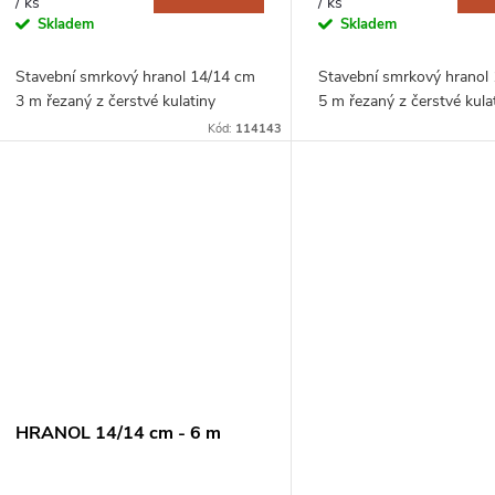
o
/ ks
/ ks
u
Skladem
Skladem
d
k
Stavební smrkový hranol 14/14 cm
Stavební smrkový hranol
u
3 m řezaný z čerstvé kulatiny
5 m řezaný z čerstvé kula
t
Kód:
114143
k
ů
t
ů
HRANOL 14/14 cm - 6 m