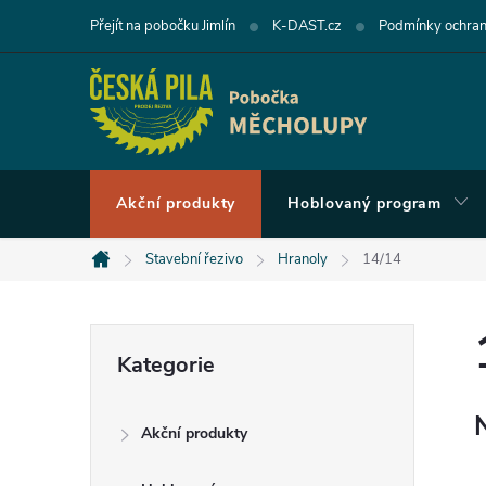
Přejít
Přejít na pobočku Jimlín
K-DAST.cz
Podmínky ochran
na
obsah
Akční produkty
Hoblovaný program
Stavební řezivo
Hranoly
14/14
Domů
P
Přeskočit
Kategorie
kategorie
o
Akční produkty
s