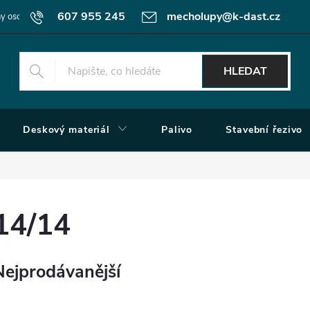
607 955 245
mecholupy@k-dast.cz
y osobních údajů
Obchodní podmínky
Moje objednávka
HLEDAT
Deskový materiál
Palivo
Stavební řezivo
14/14
Nejprodávanější