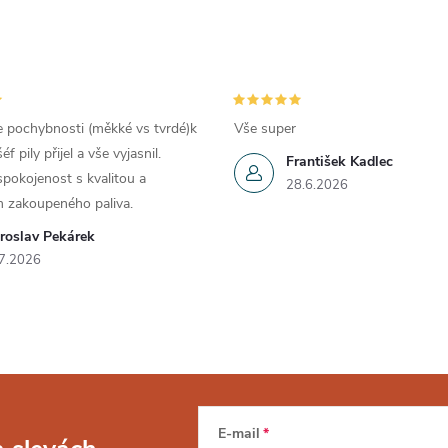
e pochybnosti (měkké vs tvrdé)k
Vše super
 pily přijel a vše vyjasnil.
František Kadlec
pokojenost s kvalitou a
28.6.2026
 zakoupeného paliva.
roslav Pekárek
7.2026
E-mail