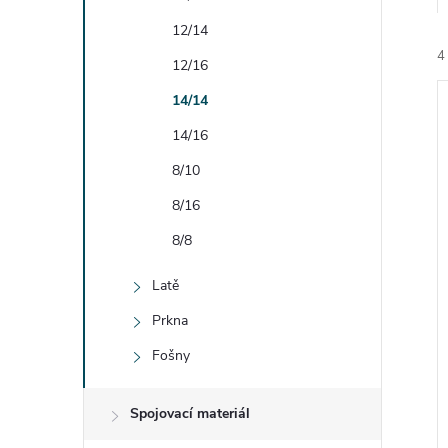
e
12/14
4
l
12/16
14/14
14/16
8/10
8/16
í
i
8/8
Latě
Prkna
Fošny
Spojovací materiál