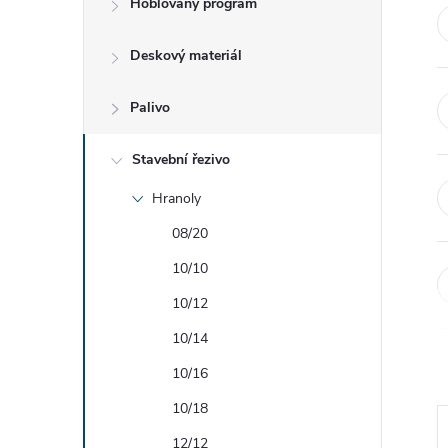
Hoblovaný program
t
Deskový materiál
r
a
Palivo
n
Stavební řezivo
Hranoly
n
08/20
í
10/10
10/12
p
10/14
a
10/16
n
10/18
12/12