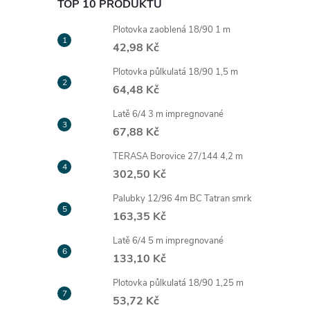
TOP 10 PRODUKTŮ
Plotovka zaoblená 18/90 1 m
42,98 Kč
í
Plotovka půlkulatá 18/90 1,5 m
64,48 Kč
r
Latě 6/4 3 m impregnované
67,88 Kč
TERASA Borovice 27/144 4,2 m
302,50 Kč
Palubky 12/96 4m BC Tatran smrk
163,35 Kč
Latě 6/4 5 m impregnované
133,10 Kč
Plotovka půlkulatá 18/90 1,25 m
i
53,72 Kč