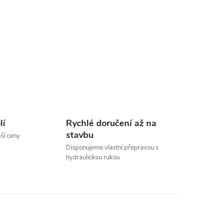
lí
Rychlé doručení až na
stavbu
pší ceny
Disponujeme vlastní přepravou s
hydraulickou rukou