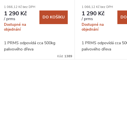
1 066,12 Kč bez DPH
1 066,12 Kč bez DPH
1 290 Kč
1 290 Kč
DO KOŠÍKU
DO
/ prms
/ prms
Dostupné na
Dostupné na
objednání
objednání
1 PRMS odpovídá cca 500kg
1 PRMS odpovídá cca 50
palivového dřeva
palivového dřeva
Kód:
1389
O
v
á
d