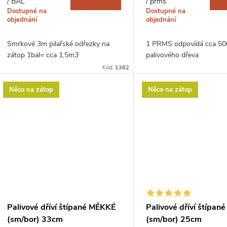
o
/ BAL
/ prms
u
Dostupné na
Dostupné na
d
objednání
objednání
k
Smrkové 3m pilařské odřezky na
1 PRMS odpovídá cca 50
u
zátop 1bal= cca 1,5m3
palivového dřeva
t
Kód:
1382
k
ů
Něco na zátop
Něco na zátop
t
ů
Palivové dříví štípané MĚKKÉ
Palivové dříví štípa
(sm/bor) 33cm
(sm/bor) 25cm