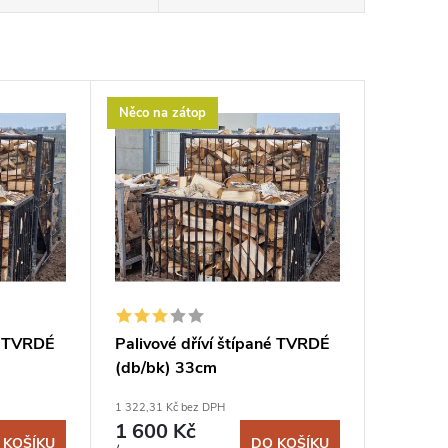
Něco na zátop
né TVRDÉ
Palivové dříví štípané TVRDÉ
(db/bk) 33cm
1 322,31 Kč bez DPH
1 600 Kč
 KOŠÍKU
DO KOŠÍKU