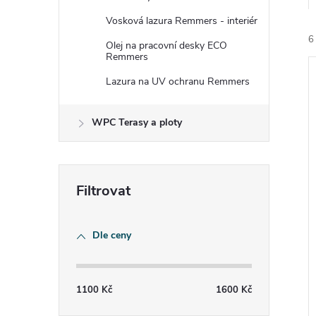
e
Vosková lazura Remmers - interiér
6
l
Olej na pracovní desky ECO
Remmers
Lazura na UV ochranu Remmers
WPC Terasy a ploty
í
i
Dle ceny
1100
Kč
1600
Kč