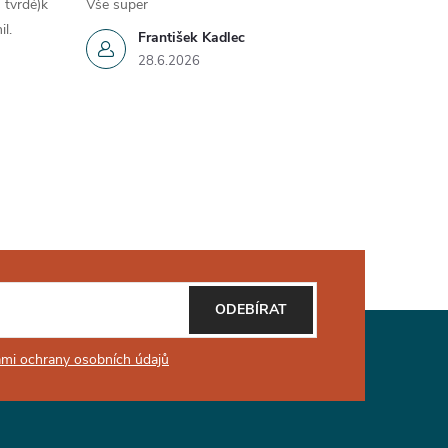
 tvrdé)k
Vše super
il.
František Kadlec
28.6.2026
ODEBÍRAT
mi ochrany osobních údajů