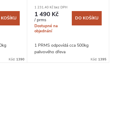
1 231,40 Kč bez DPH
1 490 Kč
 KOŠÍKU
DO KOŠÍKU
/ prms
Dostupné na
objednání
0kg
1 PRMS odpovídá cca 500kg
palivového dřeva
Kód:
1390
Kód:
1395