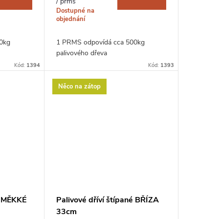
/ prms
Dostupné na
objednání
0kg
1 PRMS odpovídá cca 500kg
palivového dřeva
Kód:
1394
Kód:
1393
Něco na zátop
né MĚKKÉ
Palivové dříví štípané BŘÍZA
33cm