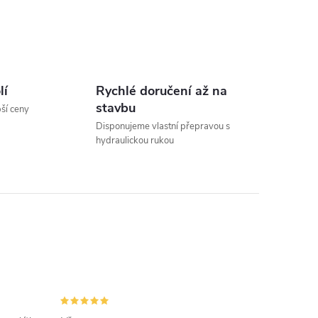
lí
Rychlé doručení až na
stavbu
pší ceny
Disponujeme vlastní přepravou s
hydraulickou rukou