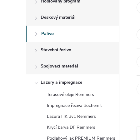
Hoblovaný program
t
Deskový materiál
r
a
Palivo
n
Stavební řezivo
n
Spojovací materiál
í
Lazury a impregnace
Terasové oleje Remmers
p
Impregnace řeziva Bochemit
a
Lazura HK 3v1 Remmers
n
Krycí barva DF Remmers
Podlahový lak PREMIUM Remmers