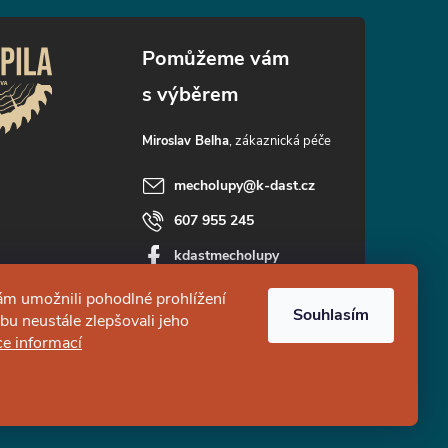
Miroslav Belha
mecholupy
@
k-dast.cz
607 955 245
kdastmecholupy
kdast_prodejreziva
m umožnili pohodlné prohlížení
Souhlasím
u neustále zlepšovali jeho
ce informací
Vytvořil Shoptet