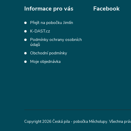
a
Informace pro vás
Facebook
t
Přejít na pobočku Jimlín
K-DAST.cz
í
Podmínky ochrany osobních
údajů
Obchodní podmínky
Moje objednávka
Copyright 2026
Česká pila - pobočka Měcholupy
. Všechna prá