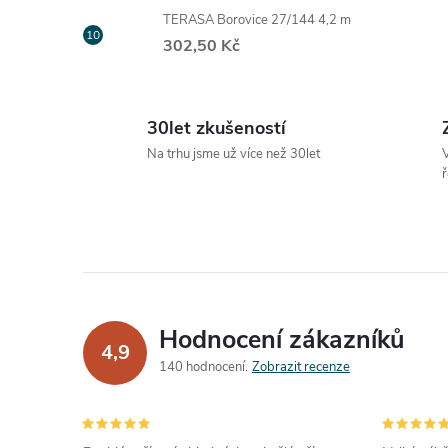
TERASA Borovice 27/144 4,2 m
302,50 Kč
í
30let zkušeností
Na trhu jsme už více než 30let
V
ř
r
Hodnocení zákazníků
4,9
140 hodnocení
Zobrazit recenze