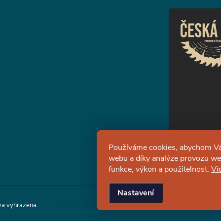
Používáme cookies, abychom Vá
webu a díky analýze provozu web
funkce, výkon a použitelnost.
Ví
Nastavení
va vyhrazena.
Upravit nastavení cookies