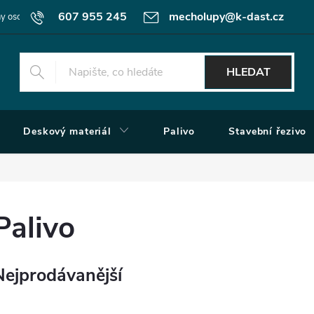
607 955 245
mecholupy@k-dast.cz
y osobních údajů
Obchodní podmínky
Moje objednávka
HLEDAT
Deskový materiál
Palivo
Stavební řezivo
Palivo
Nejprodávanější