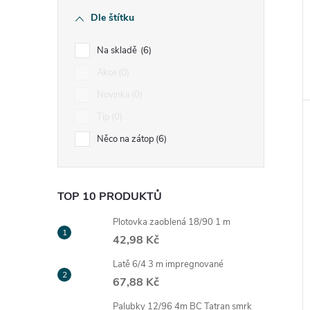
Dle štítku
Na skladě
6
Akce
0
Novinka
0
Tip
0
Něco na zátop
6
TOP 10 PRODUKTŮ
Plotovka zaoblená 18/90 1 m
42,98 Kč
Latě 6/4 3 m impregnované
67,88 Kč
Palubky 12/96 4m BC Tatran smrk