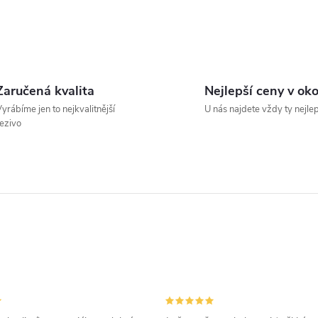
a
c
Zaručená kvalita
Nejlepší ceny v oko
p
yrábíme jen to nejkvalitnější
U nás najdete vždy ty nejle
ezivo
v
k
y
v
ý
p