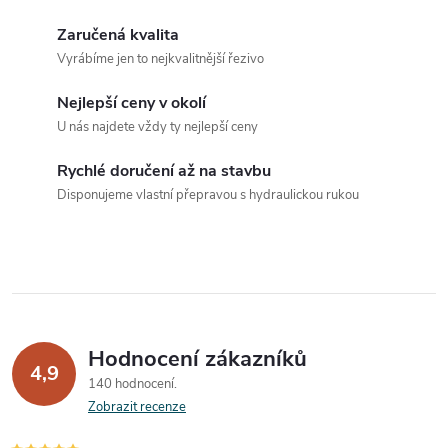
l
Zaručená kvalita
á
Vyrábíme jen to nejkvalitnější řezivo
d
Nejlepší ceny v okolí
a
U nás najdete vždy ty nejlepší ceny
c
Rychlé doručení až na stavbu
Disponujeme vlastní přepravou s hydraulickou rukou
í
p
r
v
Hodnocení zákazníků
k
4,9
140 hodnocení
y
Zobrazit recenze