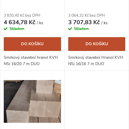
p
p
r
3 830,40 Kč bez DPH
3 064,32 Kč bez DPH
r
4 634,78 Kč
3 707,83 Kč
/ ks
/ ks
o
Skladem
Skladem
o
d
DO KOŠÍKU
DO KOŠÍKU
d
u
Smrkový stavební hranol KVH
Smrkový stavební Hranol KVH
u
NSi 16/20 7 m DUO
NSi 16/16 7 m DUO
k
k
t
t
ů
ů