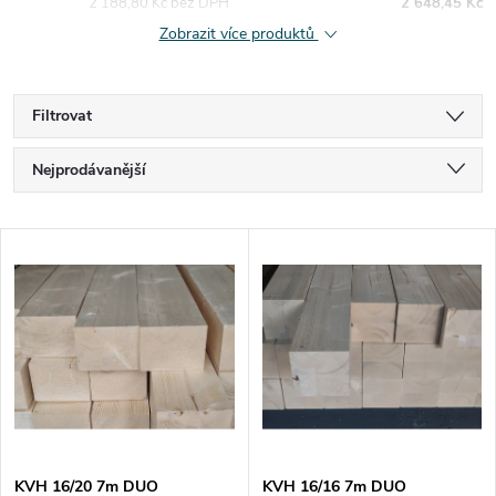
2 188,80 Kč bez DPH
2 648,45 Kč
Zobrazit více produktů
Filtrovat
Ř
Nejprodávanější
a
Nejlevnější
V
Nejdražší
z
ý
Abecedně
e
p
n
i
í
s
KVH 16/20 7m DUO
KVH 16/16 7m DUO