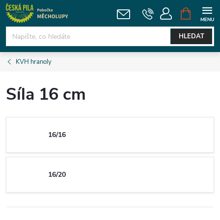
Přejít
NÁKUPNÍ
KOŠÍK
na
obsah
HLEDAT
KVH hranoly
Síla 16 cm
16/16
16/20