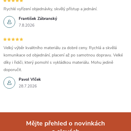
v
Rychlé vyřízení objednávky, skvělý přístup a jednání.
ý
František Zábranský
p
7.8.2026
i
s
Velký výběr kvalitního materiálu za dobré ceny. Rychlá a skvělá
komunikace od objednání, placení až po samotnou dopravu. Velké
u
díky i řidiči, který pomohl s vykládkou materiálu. Mohu jedině
doporučit.
Pavol Vlček
28.7.2026
Mějte přehled o novinkách