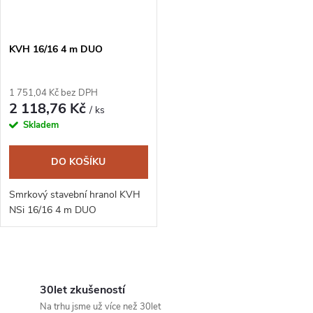
KVH 16/16 4 m DUO
1 751,04 Kč bez DPH
2 118,76 Kč
/ ks
Skladem
DO KOŠÍKU
Smrkový stavební hranol KVH
NSi 16/16 4 m DUO
O
v
30let zkušeností
Na trhu jsme už více než 30let