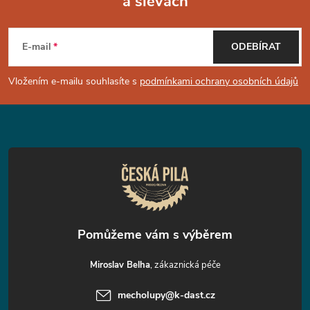
a slevách
Z
á
E-mail
ODEBÍRAT
p
Vložením e-mailu souhlasíte s
podmínkami ochrany osobních údajů
a
t
í
Miroslav Belha
mecholupy
@
k-dast.cz