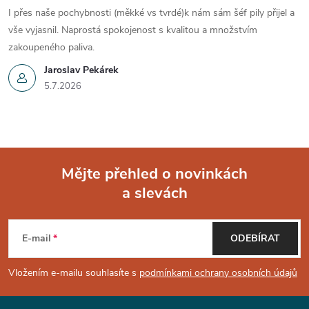
I přes naše pochybnosti (měkké vs tvrdé)k nám sám šéf pily přijel a
vše vyjasnil. Naprostá spokojenost s kvalitou a množstvím
zakoupeného paliva.
Jaroslav Pekárek
5.7.2026
Mějte přehled o novinkách
a slevách
Z
á
E-mail
ODEBÍRAT
p
Vložením e-mailu souhlasíte s
podmínkami ochrany osobních údajů
a