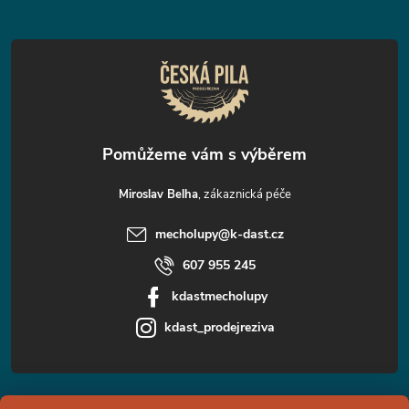
t
í
Miroslav Belha
mecholupy
@
k-dast.cz
607 955 245
kdastmecholupy
kdast_prodejreziva