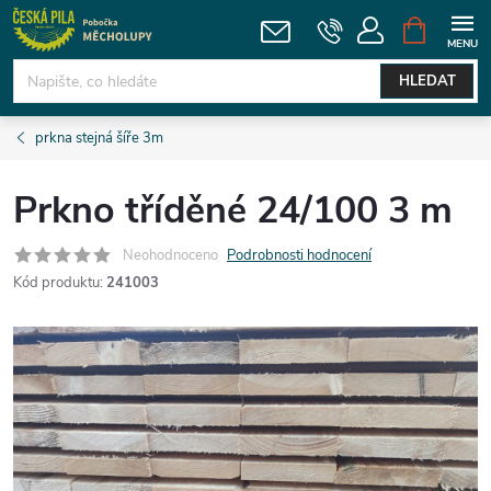
Přejít
NÁKUPNÍ
KOŠÍK
na
obsah
HLEDAT
prkna stejná šíře 3m
Prkno tříděné 24/100 3 m
Neohodnoceno
Podrobnosti hodnocení
Kód produktu:
241003