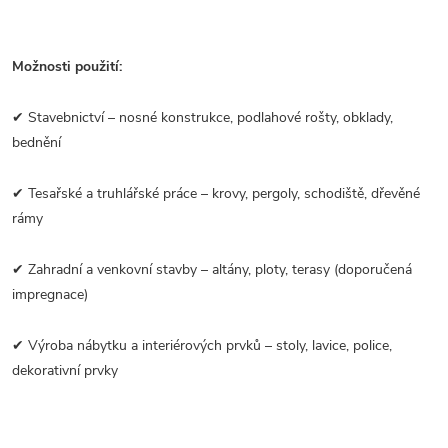
Možnosti použití:
✔ Stavebnictví – nosné konstrukce, podlahové rošty, obklady,
bednění
✔ Tesařské a truhlářské práce – krovy, pergoly, schodiště, dřevěné
rámy
✔ Zahradní a venkovní stavby – altány, ploty, terasy (doporučená
impregnace)
✔ Výroba nábytku a interiérových prvků – stoly, lavice, police,
dekorativní prvky