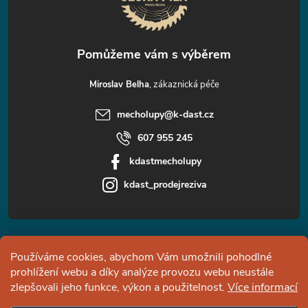
í
Miroslav Belha
mecholupy
@
k-dast.cz
607 955 245
kdastmecholupy
kdast_prodejreziva
Informace pro vás
Používáme cookies, abychom Vám umožnili pohodlné
prohlížení webu a díky analýze provozu webu neustále
Facebook
zlepšovali jeho funkce, výkon a použitelnost.
Více informací