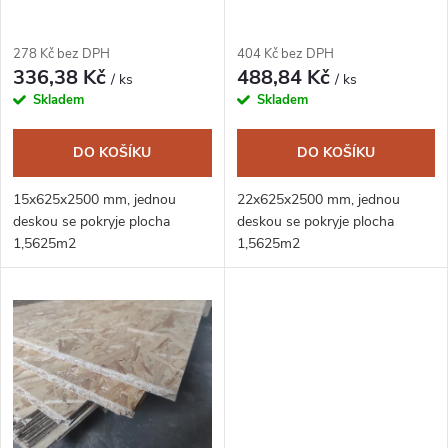
p
p
r
278 Kč bez DPH
404 Kč bez DPH
r
336,38 Kč
488,84 Kč
/ ks
/ ks
o
Skladem
Skladem
o
d
DO KOŠÍKU
DO KOŠÍKU
d
u
15x625x2500 mm, jednou
22x625x2500 mm, jednou
u
deskou se pokryje plocha
deskou se pokryje plocha
k
1,5625m2
1,5625m2
k
t
t
ů
ů