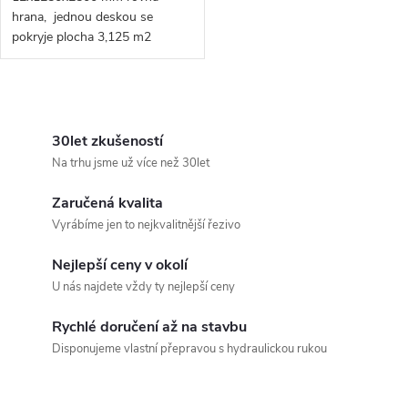
hrana, jednou deskou se
pokryje plocha 3,125 m2
O
v
30let zkušeností
Na trhu jsme už více než 30let
l
Zaručená kvalita
á
Vyrábíme jen to nejkvalitnější řezivo
d
Nejlepší ceny v okolí
a
U nás najdete vždy ty nejlepší ceny
c
Rychlé doručení až na stavbu
Disponujeme vlastní přepravou s hydraulickou rukou
í
p