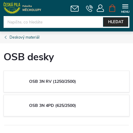
Přejít
NÁKUPNÍ
KOŠÍK
na
obsah
HLEDAT
Deskový materiál
OSB desky
OSB 3N RV (1250/2500)
OSB 3N 4PD (625/2500)