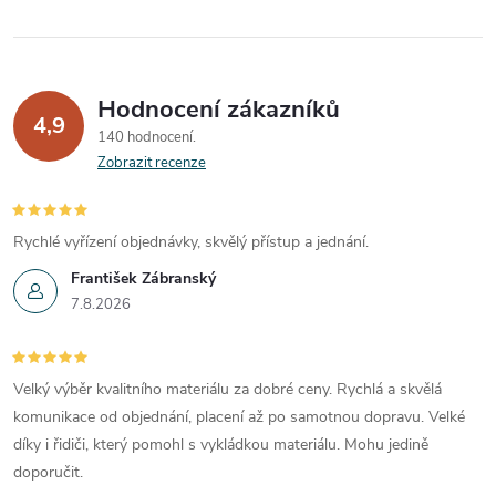
r
v
Hodnocení zákazníků
k
4,9
140 hodnocení
y
Zobrazit recenze
v
Rychlé vyřízení objednávky, skvělý přístup a jednání.
ý
František Zábranský
p
7.8.2026
i
s
Velký výběr kvalitního materiálu za dobré ceny. Rychlá a skvělá
komunikace od objednání, placení až po samotnou dopravu. Velké
u
díky i řidiči, který pomohl s vykládkou materiálu. Mohu jedině
doporučit.