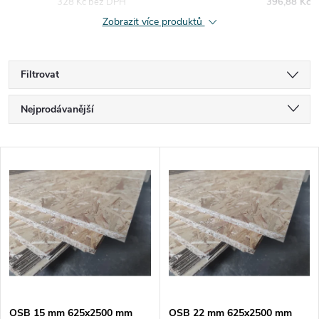
328 Kč bez DPH
396,88 Kč
Zobrazit více produktů
Filtrovat
Ř
Nejprodávanější
a
Nejlevnější
V
Nejdražší
z
ý
Abecedně
e
p
n
i
í
s
OSB 15 mm 625x2500 mm
OSB 22 mm 625x2500 mm