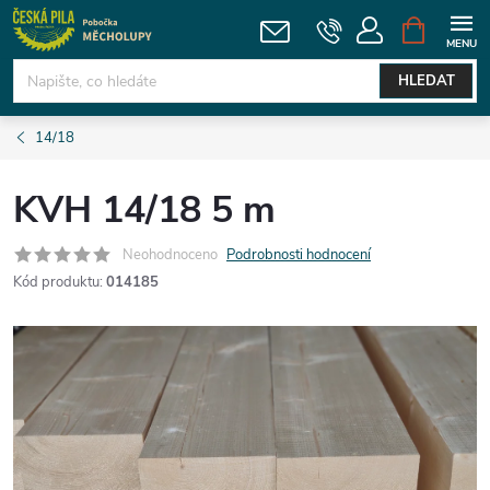
Přejít
NÁKUPNÍ
KOŠÍK
na
obsah
HLEDAT
14/18
KVH 14/18 5 m
Neohodnoceno
Podrobnosti hodnocení
Kód produktu:
014185