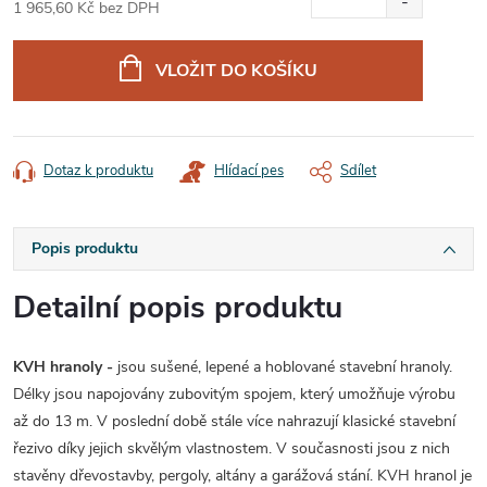
1 965,60 Kč bez DPH
Měrná
cena:
VLOŽIT DO KOŠÍKU
Dotaz k produktu
Hlídací pes
Sdílet
Popis produktu
Detailní popis produktu
KVH hranoly -
jsou sušené, lepené a hoblované stavební hranoly.
Délky jsou napojovány zubovitým spojem, který umožňuje výrobu
až do 13 m. V poslední době stále více nahrazují klasické stavební
řezivo díky jejich skvělým vlastnostem. V současnosti jsou z nich
stavěny dřevostavby, pergoly, altány a garážová stání. KVH hranol je