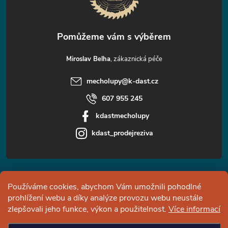
í
Miroslav Belha
mecholupy
@
k-dast.cz
607 955 245
kdastmecholupy
kdast_prodejreziva
Informace pro vás
Používáme cookies, abychom Vám umožnili pohodlné
prohlížení webu a díky analýze provozu webu neustále
Facebook
zlepšovali jeho funkce, výkon a použitelnost.
Více informací