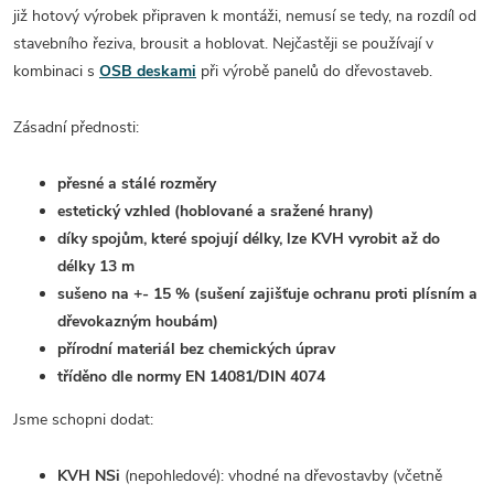
již hotový výrobek připraven k montáži, nemusí se tedy, na rozdíl od
stavebního řeziva, brousit a hoblovat. Nejčastěji se používají v
kombinaci s
OSB deskami
při výrobě panelů do dřevostaveb.
Zásadní přednosti:
přesné a stálé rozměry
estetický vzhled (hoblované a sražené hrany)
díky spojům, které spojují délky, lze KVH vyrobit až do
délky 13 m
sušeno na +- 15 % (sušení zajišťuje ochranu proti plísním a
dřevokazným houbám)
přírodní materiál bez chemických úprav
tříděno dle normy EN 14081/DIN 4074
Jsme schopni dodat:
KVH NSi
(nepohledové): vhodné na dřevostavby (včetně