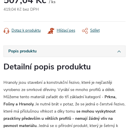
507,04 Kč
/ ks
419,04 Kč bez DPH
Měrná
cena:
Dotaz k produktu
Hlídací pes
Sdílet
Popis produktu
Detailní popis produktu
Hranoly jsou stavební a konstrukční řezivo, které je nejčastěji
vyrobeno ze smrkové dřeviny. Vyrábí se mnoho profilů a délek.
Můžeme tento materiál zařadit do tří základní kategorií -
Prkna,
Fošny a Hranoly.
Je nutné brát v potaz, že se jedná o čerstvé řezivo,
které má příslušnou vlhkost a díky tomu
se mohou vyskytnout
praskliny především u větších profilů - nemají žádný vliv na
pevnost materiálu.
Jedná se o přírodní produkt, který je šetrný k