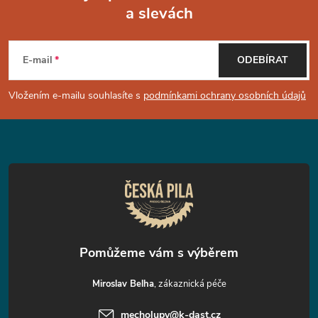
a slevách
Z
á
E-mail
ODEBÍRAT
p
Vložením e-mailu souhlasíte s
podmínkami ochrany osobních údajů
a
t
í
Miroslav Belha
mecholupy
@
k-dast.cz