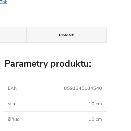
Tisk
DISKUZE
Parametry produktu:
EAN
:
8591345134540
síla
:
10 cm
šířka
:
10 cm