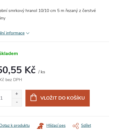
ební smrkový hranol 10/10 cm 5 m řezaný z čerstvé
iny
ilní informace
Skladem
50,55 Kč
/ ks
Kč bez DPH
ná
:
VLOŽIT DO KOŠÍKU
Dotaz k produktu
Hlídací pes
Sdílet