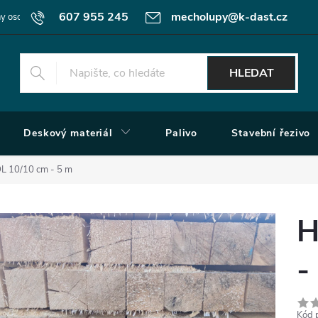
607 955 245
mecholupy@k-dast.cz
y osobních údajů
Obchodní podmínky
Moje objednávka
HLEDAT
Deskový materiál
Palivo
Stavební řezivo
 10/10 cm - 5 m
H
-
Kód 