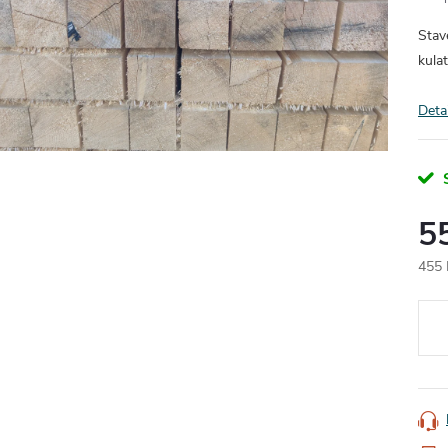
Stav
kulat
Deta
5
455 
Měr
cena