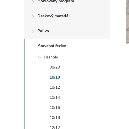
Hoblovaný program
t
Deskový materiál
r
a
Palivo
n
Stavební řezivo
Hranoly
n
08/20
í
10/10
10/12
p
10/14
a
10/16
n
10/18
12/12