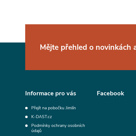
Z
Mějte přehled o novinkách
á
p
a
Informace pro vás
Facebook
t
Přejít na pobočku Jimlín
K-DAST.cz
í
Podmínky ochrany osobních
údajů