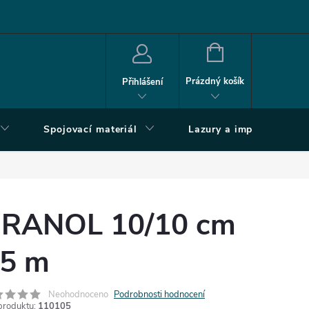
NÁKUPNÍ
KOŠÍK
Prázdný košík
Přihlášení
Spojovací materiál
Lazury a impregnace
RANOL 10/10 cm
 5 m
Neohodnoceno
Podrobnosti hodnocení
produktu:
110105