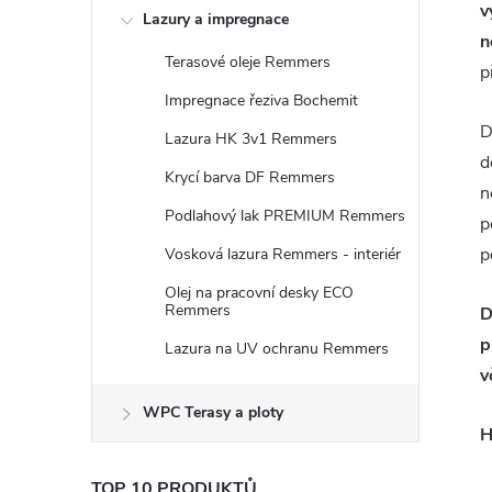
v
Lazury a impregnace
n
Terasové oleje Remmers
p
Impregnace řeziva Bochemit
D
Lazura HK 3v1 Remmers
d
Krycí barva DF Remmers
n
Podlahový lak PREMIUM Remmers
p
p
Vosková lazura Remmers - interiér
Olej na pracovní desky ECO
Remmers
D
p
Lazura na UV ochranu Remmers
v
WPC Terasy a ploty
H
TOP 10 PRODUKTŮ