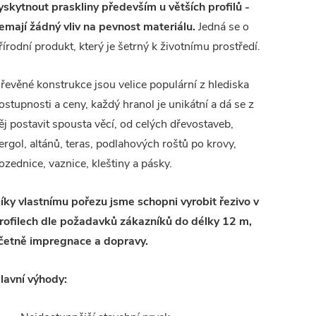
yskytnout praskliny především u větších profilů -
emají žádný vliv na pevnost materiálu.
Jedná se o
řírodní produkt, který je šetrný k životnímu prostředí.
řevěné konstrukce jsou velice populární z hlediska
ostupnosti a ceny, každý hranol je unikátní a dá se z
ěj postavit spousta věcí, od celých dřevostaveb,
ergol, altánů, teras, podlahových roštů po krovy,
ozednice, vaznice, kleštiny a pásky.
íky vlastnímu pořezu jsme schopni vyrobit řezivo v
rofilech dle požadavků zákazníků do délky 12 m,
četně impregnace a dopravy.
lavní výhody: