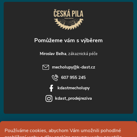
t
í
Miroslav Belha
mecholupy
@
k-dast.cz
607 955 245
kdastmecholupy
kdast_prodejreziva
Informace pro vás
Používáme cookies, abychom Vám umožnili pohodlné