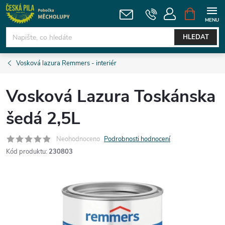
Přejít
NÁKUPNÍ
KOŠÍK
na
obsah
HLEDAT
Vosková lazura Remmers - interiér
Vosková Lazura Toskánska
šedá 2,5L
Neohodnoceno
Podrobnosti hodnocení
Kód produktu:
230803