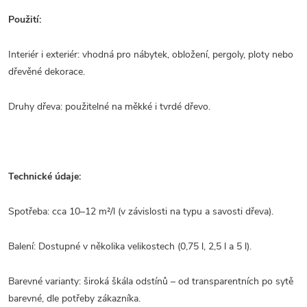
Použití:
Interiér i exteriér: vhodná pro nábytek, obložení, pergoly, ploty nebo
dřevěné dekorace.
Druhy dřeva: použitelné na měkké i tvrdé dřevo.
Technické údaje:
Spotřeba: cca 10–12 m²/l (v závislosti na typu a savosti dřeva).
Balení: Dostupné v několika velikostech (0,75 l, 2,5 l a 5 l).
Barevné varianty: široká škála odstínů – od transparentních po sytě
barevné, dle potřeby zákazníka.