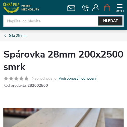
Přejít
NÁKUPNÍ
KOŠÍK
na
obsah
HLEDAT
Síla 28 mm
Spárovka 28mm 200x2500
smrk
Neohodnoceno
Podrobnosti hodnocení
Kód produktu:
282002500