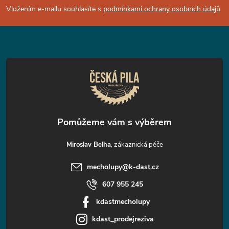
p
Vložením e-mailu souhlasíte s
podmínkami ochrany osobních údajů
a
t
í
Miroslav Belha
mecholupy
@
k-dast.cz
607 955 245
kdastmecholupy
kdast_prodejreziva