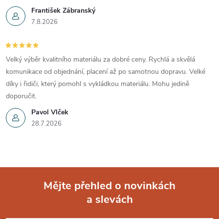
František Zábranský
7.8.2026
Velký výběr kvalitního materiálu za dobré ceny. Rychlá a skvělá
komunikace od objednání, placení až po samotnou dopravu. Velké
díky i řidiči, který pomohl s vykládkou materiálu. Mohu jedině
doporučit.
Pavol Vlček
28.7.2026
Mějte přehled o novinkách
a slevách
Z