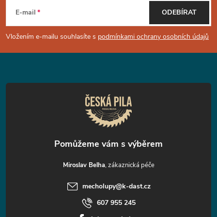
á
E-mail
ODEBÍRAT
p
Vložením e-mailu souhlasíte s
podmínkami ochrany osobních údajů
a
t
í
Miroslav Belha
mecholupy
@
k-dast.cz
607 955 245