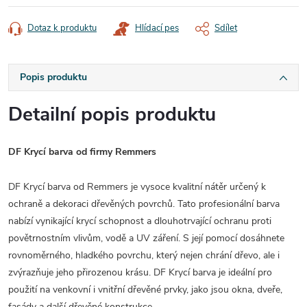
Dotaz k produktu
Hlídací pes
Sdílet
Popis produktu
Detailní popis produktu
DF Krycí barva od firmy Remmers
DF Krycí barva od Remmers je vysoce kvalitní nátěr určený k
ochraně a dekoraci dřevěných povrchů. Tato profesionální barva
nabízí vynikající krycí schopnost a dlouhotrvající ochranu proti
povětrnostním vlivům, vodě a UV záření. S její pomocí dosáhnete
rovnoměrného, hladkého povrchu, který nejen chrání dřevo, ale i
zvýrazňuje jeho přirozenou krásu. DF Krycí barva je ideální pro
použití na venkovní i vnitřní dřevěné prvky, jako jsou okna, dveře,
fasády a další dřevěné konstrukce.