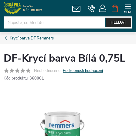
Přejít
NÁKUPNÍ
KOŠÍK
na
obsah
HLEDAT
Krycí barva DF Remmers
DF-Krycí barva Bílá 0,75L
Neohodnoceno
Podrobnosti hodnocení
Kód produktu:
360001