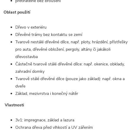
přetíratelné bez broušení
Oblast použití
Dřevo v exteriéru
Dřevěné trámy bez kontaktu se zemí
Tvarově nestálé dřevěné dílce, např. ploty, hrázdění, přístřešky
pro auta, dřevěné obložení, pergoly, altány či jakákoli
dřevostavba
Částečně tvarově stálé dřevěné dílce: např. okenice, obklady,
zahradní domky
Tvarově stálé dřevěné dílce (pouze jako základ): např. okna a
dveře
Základ, mezivrstva i konečný nátěr
Vlastnosti
3v1: impregnace, základ a lazura
Ochrana dřeva před vlhkostí a UV zářením