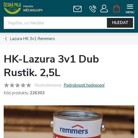
Přejít
NÁKUPNÍ
KOŠÍK
na
obsah
HLEDAT
Lazura HK 3v1 Remmers
HK-Lazura 3v1 Dub
Rustik. 2,5L
Neohodnoceno
Podrobnosti hodnocení
Kód produktu:
226303