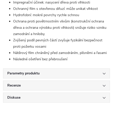
Impregnační účinek: nasycení dřeva proti vlhkosti
Ochranný film s otevřenou difuzí: může unikat vlhkost
Hydrofobní: mokré povrchy rychle schnou
Ochrana proti povětrnostním vlivům (konstrukční ochrana
dřeva a ochrana výrobku proti vlhkosti) snižuje riziko vzniku
zamodrání a hniloby.
Zvýšený podíl pevných částí zvyšuje fyzikální bezpečnost
proti požerku vosami
Nátěrový film chráněný před zamodráním, plísněmi a řasami
Následné ošetření bez přebroušení
Parametry produktu
Recenze
Diskuse