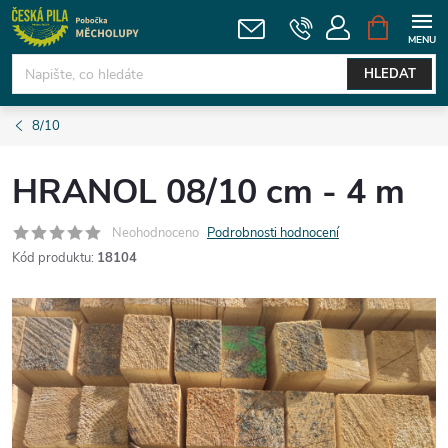
Přejít
NÁKUPNÍ
KOŠÍK
na
obsah
HLEDAT
8/10
HRANOL 08/10 cm - 4 m
Neohodnoceno
Podrobnosti hodnocení
Kód produktu:
18104