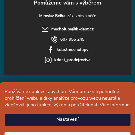
Miroslav Belha
mecholupy
@
k-dast.cz
607 955 245
kdastmecholupy
kdast_prodejreziva
Informace pro vás
Používáme cookies, abychom Vám umožnili pohodlné
prohlížení webu a díky analýze provozu webu neustále
Facebook
zlepšovali jeho funkce, výkon a použitelnost.
Více informací
Nastavení
Copyright 2026
Česká pila - pobočka Měcholupy
. Všechna práva
vyhrazena.
Upravit nastavení cookies