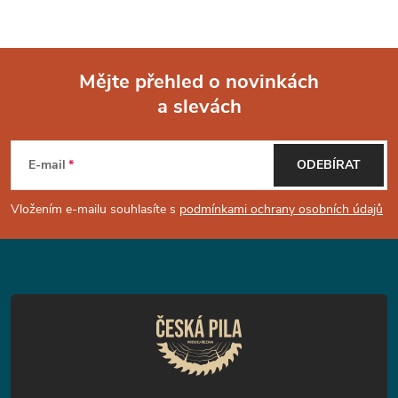
Mějte přehled o novinkách
a slevách
Z
á
E-mail
ODEBÍRAT
p
Vložením e-mailu souhlasíte s
podmínkami ochrany osobních údajů
a
t
í