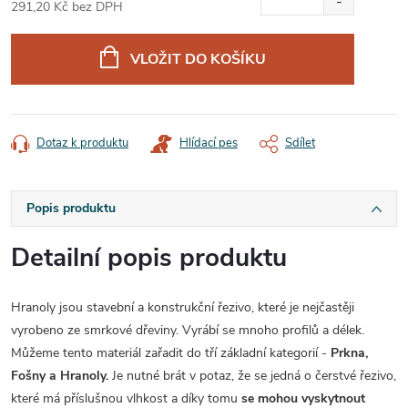
291,20 Kč bez DPH
Měrná
cena:
VLOŽIT DO KOŠÍKU
Dotaz k produktu
Hlídací pes
Sdílet
Popis produktu
Detailní popis produktu
Hranoly jsou stavební a konstrukční řezivo, které je nejčastěji
vyrobeno ze smrkové dřeviny. Vyrábí se mnoho profilů a délek.
Můžeme tento materiál zařadit do tří základní kategorií -
Prkna,
Fošny a Hranoly.
Je nutné brát v potaz, že se jedná o čerstvé řezivo,
které má příslušnou vlhkost a díky tomu
se mohou vyskytnout