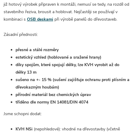
již hotový výrobek připraven k montáži, nemusí se tedy, na rozdíl od
stavebního řeziva, brousit a hoblovat. Nejčastěji se používají v
kombinaci s
OSB deskami
při výrobě panelů do dřevostaveb.
Zásadní přednosti:
přesné a stálé rozměry
estetický vzhled (hoblované a sražené hrany)
díky spojům, které spojují délky, lze KVH vyrobit až do
délky 13 m
sušeno na +- 15 % (sušení zajišťuje ochranu proti plísním a
dřevokazným houbám)
přírodní materiál bez chemických úprav
tříděno dle normy EN 14081/DIN 4074
Jsme schopni dodat:
KVH NSi
(nepohledové): vhodné na dřevostavby (včetně