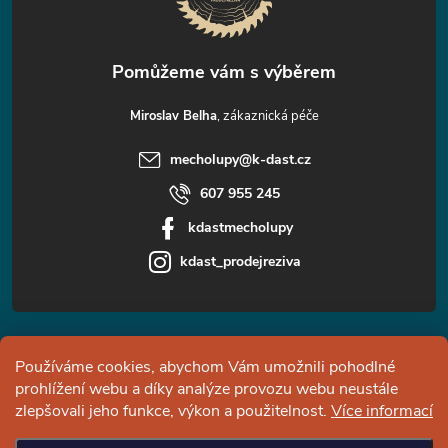
í
Miroslav Belha
mecholupy
@
k-dast.cz
607 955 245
kdastmecholupy
kdast_prodejreziva
Informace pro vás
Používáme cookies, abychom Vám umožnili pohodlné
prohlížení webu a díky analýze provozu webu neustále
Facebook
zlepšovali jeho funkce, výkon a použitelnost.
Více informací