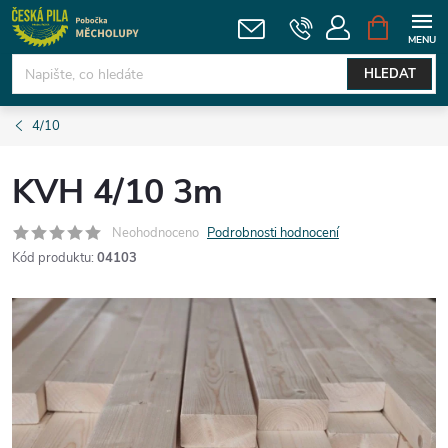
Přejít
NÁKUPNÍ
KOŠÍK
na
obsah
HLEDAT
4/10
KVH 4/10 3m
Neohodnoceno
Podrobnosti hodnocení
Kód produktu:
04103