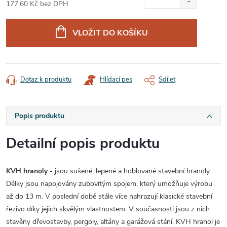
177,60 Kč bez DPH
Měrná
cena:
VLOŽIT DO KOŠÍKU
Dotaz k produktu
Hlídací pes
Sdílet
Popis produktu
Detailní popis produktu
KVH hranoly -
jsou sušené, lepené a hoblované stavební hranoly.
Délky jsou napojovány zubovitým spojem, který umožňuje výrobu
až do 13 m. V poslední době stále více nahrazují klasické stavební
řezivo díky jejich skvělým vlastnostem. V současnosti jsou z nich
stavěny dřevostavby, pergoly, altány a garážová stání. KVH hranol je